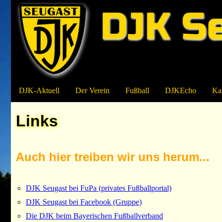
DJK-Aktuell
Der Verein
Fußball
DJKEcho
Ka
Links
Auch hier treiben wir uns herum...
DJK Seugast bei FuPa (privates Fußballportal)
DJK Seugast bei Facebook (Gruppe)
Die DJK beim Bayerischen Fußballverband