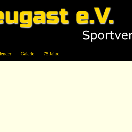
lender
Galerie
75 Jahre